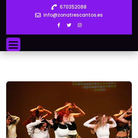
Skip
670352088
to
info@zonatrescantos.es
content
ZONA
3C