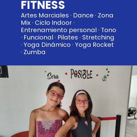
FITNESS
Artes Marciales · Dance · Zona
Mix · Ciclo Indoor ·
Entrenamiento personal · Tono
· Funcional · Pilates · Stretching
· Yoga Dinámico · Yoga Rocket
· Zumba